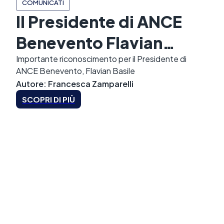
COMUNICATI
Il Presidente di ANCE
Benevento Flavian
Basile nominato nella
Importante riconoscimento per il Presidente di
ANCE Benevento, Flavian Basile
Commissione Tecnica
Autore
:
Francesca
Zamparelli
SCOPRI DI PIÙ
"Internazionalizzazione"
di Confindustria
Nazionale