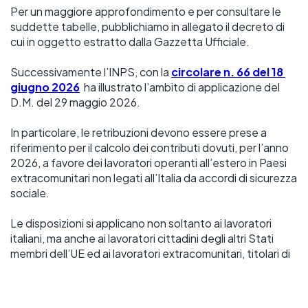
Per un maggiore approfondimento e per consultare le 
suddette tabelle, pubblichiamo in allegato il decreto di 
cui in oggetto estratto dalla Gazzetta Ufficiale.  
Successivamente l’INPS, con la 
circolare n. 66 del 18 
giugno 2026
 ha illustrato l’ambito di applicazione del 
D.M. del 29 maggio 2026. 
In particolare, le retribuzioni devono essere prese a 
riferimento per il calcolo dei contributi dovuti, per l’anno 
2026, a favore dei lavoratori operanti all’estero in Paesi 
extracomunitari non legati all’Italia da accordi di sicurezza 
sociale. 
Le disposizioni si applicano non soltanto ai lavoratori 
italiani, ma anche ai lavoratori cittadini degli altri Stati 
membri dell’UE ed ai lavoratori extracomunitari, titolari di 
un regolare titolo di soggiorno e di un contratto di lavoro 
in Italia, inviati dal proprio datore di lavoro in un Paese 
extracomunitario. 