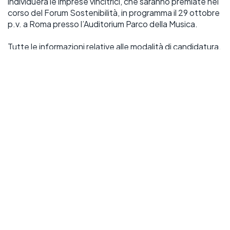
individuerà le imprese vincitrici, che saranno premiate nel 
corso del Forum Sostenibilità, in programma il 29 ottobre 
p.v. a Roma presso l’Auditorium Parco della Musica.
Tutte le informazioni relative alle modalità di candidatura, 
al regolamento e all’evento sono disponibili al seguente 
LINK
.
Contatti
Francesca
Zamparelli
Email:
f.zamparelli@confindustria.benevento.it