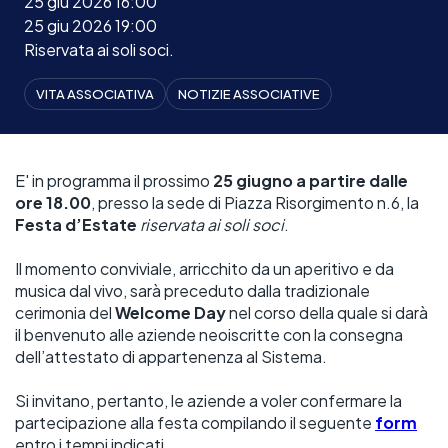
25 giu 2026 16:00
25 giu 2026 19:00
Riservata ai soli soci.
VITA ASSOCIATIVA
NOTIZIE ASSOCIATIVE
E' in programma il prossimo 
25 giugno a partire dalle 
ore 18.00
, presso la sede di Piazza Risorgimento n.6, la 
Festa d’Estate
riservata ai soli soci
.
Il momento conviviale, arricchito da un aperitivo e da 
musica dal vivo, sarà preceduto dalla tradizionale 
cerimonia del 
Welcome Day
 nel corso della quale si darà 
il benvenuto alle aziende neoiscritte con la consegna 
dell’attestato di appartenenza al Sistema.
Si invitano, pertanto, le aziende a voler confermare la 
partecipazione alla festa compilando il seguente 
form
entro i tempi indicati.